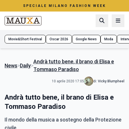
SPECIALE MILANO FASHION WEEK
Movie&Short Festival
Oscar 2026
Google News
Moda
Interv
Andrà tutto bene, il brano di Elisa e
News
>
Daily
>
Tommaso Paradiso
10 aprile 2020 17:05
di:
Vicky Blumpheel
Andrà tutto bene, il brano di Elisa e
Tommaso Paradiso
Il mondo della musica a sostegno della Protezione
civile.