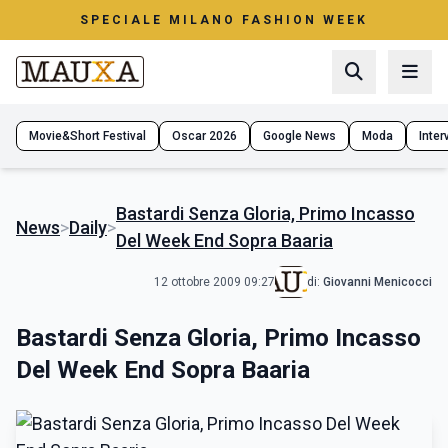
SPECIALE MILANO FASHION WEEK
Movie&Short Festival
Oscar 2026
Google News
Moda
Interv
Bastardi Senza Gloria, Primo Incasso
News
>
Daily
>
Del Week End Sopra Baaria
12 ottobre 2009 09:27
di:
Giovanni Menicocci
Bastardi Senza Gloria, Primo Incasso
Del Week End Sopra Baaria