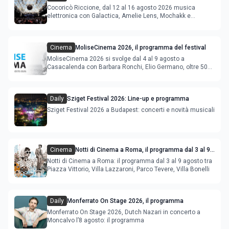
agosto 2026
Cocoricò Riccione, dal 12 al 16 agosto 2026 musica
elettronica con Galactica, Amelie Lens, Mochakk e
Deeperfect.
Cinema
MoliseCinema 2026, il programma del festival
MoliseCinema 2026 si svolge dal 4 al 9 agosto a
Casacalenda con Barbara Ronchi, Elio Germano, oltre 50
film in concorso
Daily
Sziget Festival 2026: Line-up e programma
Sziget Festival 2026 a Budapest: concerti e novità musicali
Cinema
Notti di Cinema a Roma, il programma dal 3 al 9
agosto
Notti di Cinema a Roma: il programma dal 3 al 9 agosto tra
Piazza Vittorio, Villa Lazzaroni, Parco Tevere, Villa Bonelli
Daily
Monferrato On Stage 2026, il programma
Monferrato On Stage 2026, Dutch Nazari in concerto a
Moncalvo l’8 agosto: il programma