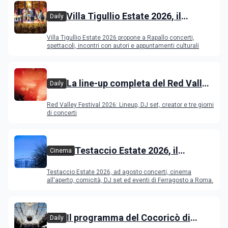
Villa Tigullio Estate 2026, il
Daily
programma
Villa Tigullio Estate 2026 propone a Rapallo concerti,
spettacoli, incontri con autori e appuntamenti culturali
La line-up completa del Red Valley
Daily
Festival 2026
Red Valley Festival 2026: Lineup, DJ set, creator e tre giorni
di concerti
Testaccio Estate 2026, il
Cinema
programma di agosto e
Testaccio Estate 2026, ad agosto concerti, cinema
Ferragosto
all'aperto, comicità, DJ set ed eventi di Ferragosto a Roma.
Il programma del Cocoricò di
Daily