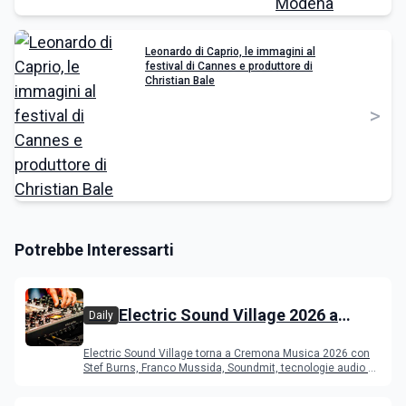
Leonardo di Caprio, le immagini al
festival di Cannes e produttore di
Christian Bale
>
Potrebbe Interessarti
Electric Sound Village 2026 a
Daily
Cremona: Stef Burns, Soundmit e
Electric Sound Village torna a Cremona Musica 2026 con
Young Band Contest, il programma
Stef Burns, Franco Mussida, Soundmit, tecnologie audio e
Young Ba