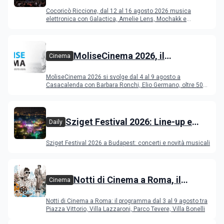
Riccione dal 12 al 16 agosto 2026
Cocoricò Riccione, dal 12 al 16 agosto 2026 musica
elettronica con Galactica, Amelie Lens, Mochakk e
Deeperfect.
MoliseCinema 2026, il
Cinema
programma del festival
MoliseCinema 2026 si svolge dal 4 al 9 agosto a
Casacalenda con Barbara Ronchi, Elio Germano, oltre 50
film in concorso
Sziget Festival 2026: Line-up e
Daily
programma
Sziget Festival 2026 a Budapest: concerti e novità musicali
Notti di Cinema a Roma, il
Cinema
programma dal 3 al 9 agosto
Notti di Cinema a Roma: il programma dal 3 al 9 agosto tra
Piazza Vittorio, Villa Lazzaroni, Parco Tevere, Villa Bonelli