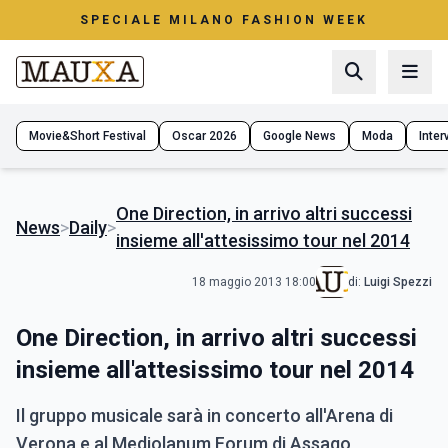
SPECIALE MILANO FASHION WEEK
Movie&Short Festival
Oscar 2026
Google News
Moda
Interv
One Direction, in arrivo altri successi
News
>
Daily
>
insieme all'attesissimo tour nel 2014
18 maggio 2013 18:00
di:
Luigi Spezzi
One Direction, in arrivo altri successi
insieme all'attesissimo tour nel 2014
Il gruppo musicale sarà in concerto all'Arena di
Verona e al Mediolanum Forum di Assago