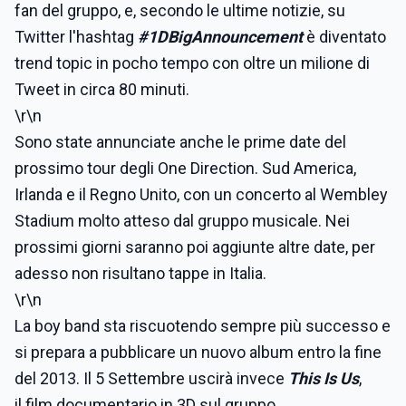
fan del gruppo, e, secondo le ultime notizie, su
Twitter l'hashtag
#1DBigAnnouncement
è diventato
trend topic in pocho tempo con oltre un milione di
Tweet in circa 80 minuti.
\r\n
Sono state annunciate anche le prime date del
prossimo tour degli One Direction.
Sud America,
Irlanda e il Regno Unito, con un concerto al Wembley
Stadium molto atteso dal gruppo musicale. Nei
prossimi giorni saranno poi aggiunte altre date, per
adesso non risultano tappe in Italia.
\r\n
La boy band sta riscuotendo sempre più successo e
si prepara a pubblicare un nuovo album entro la fine
del 2013. Il 5 Settembre uscirà invece
This Is Us
,
il
film documentario
in
3D
sul gruppo