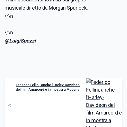
musicale
diretto da
Morgan Spurlock
.
\r\n
\r\n
@LuigiSpezzi
Federico Fellini, anche l’Harley-Davidson
del film Amarcord è in mostra a Modena
<