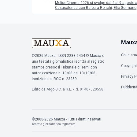
MoliseCinema 2026 si svolge dal 4 al 9 agosto 
Casacalenda con Barbara Ronchi, Elio Germano, 
film in concorso
Maux
Chi siam
©2026 Mauxa - ISSN 2283-6454 © Mauxa è
una testata giornalistica iscritta al registro
Copyright
stampa presso il Tribunale di Terni con
autorizzazione n. 10/08 del 13/10/08.
Privacy P
Iscrizione al ROC n. 23259.
Pubblicit
Edito da Argo S.C. a R.L. - P.I. 01407520558
©2008-2026 Mauxa - Tutti i diritti riservati
Testata giornalistica registrata