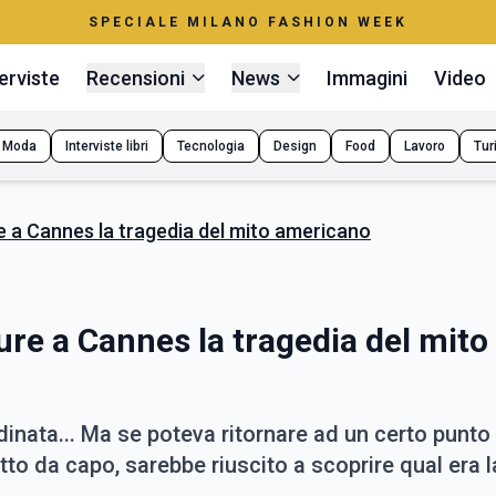
SPECIALE MILANO FASHION WEEK
erviste
Recensioni
News
Immagini
Video
Moda
Interviste libri
Tecnologia
Design
Food
Lavoro
Tur
re a Cannes la tragedia del mito americano
ture a Cannes la tragedia del mito
dinata... Ma se poteva ritornare ad un certo punto 
to da capo, sarebbe riuscito a scoprire qual era 