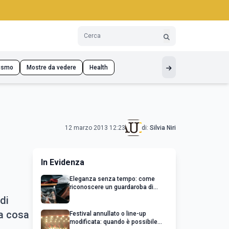
ismo
Mostre da vedere
Health
12 marzo 2013 12:23
di:
Silvia Niri
In Evidenza
Eleganza senza tempo: come
riconoscere un guardaroba di
qualità
di
la cosa
Festival annullato o line-up
modificata: quando è possibile