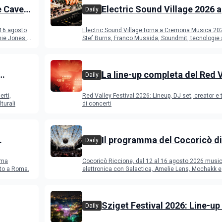
e Cave
Electric Sound Village 2026 a
Daily
Cremona: Stef Burns, Soundm
 16 agosto
Electric Sound Village torna a Cremona Musica 20
Young Band Contest, il pro
ie Jones e
Stef Burns, Franco Mussida, Soundmit, tecnologie 
Young Ba
La line-up completa del Red 
Daily
Festival 2026
erti,
Red Valley Festival 2026: Lineup, DJ set, creator e t
turali
di concerti
Il programma del Cocoricò di
Daily
Riccione dal 12 al 16 agosto 
ema
Cocoricò Riccione, dal 12 al 16 agosto 2026 musi
sto a Roma.
elettronica con Galactica, Amelie Lens, Mochakk e
Deeperfect.
Sziget Festival 2026: Line-up
Daily
programma