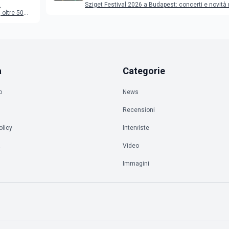
a
Sziget Festival 2026 a Budapest: concerti e novità
oltre 50
a
Categorie
o
News
Recensioni
olicy
Interviste
à
Video
Immagini