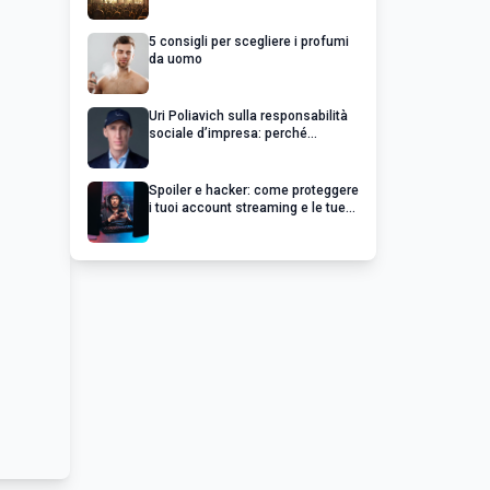
chiedere un rimborso
5 consigli per scegliere i profumi
da uomo
Uri Poliavich sulla responsabilità
sociale d’impresa: perché
un’impresa di successo va oltre il
profitto
Spoiler e hacker: come proteggere
i tuoi account streaming e le tue
serie preferite