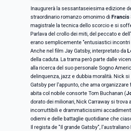
Inaugurerà la sessantaseiesima edizione d
straordinario romanzo omonimo di
Francis
magistrale la tecnica dello scorcio e si soff
Parlava del crollo dei miti, del peccato e de
erano semplicemente "entusiastici incontri
Anche nel film Jay Gatsby, interpretato da
L
della caduta. La trama però parte dalle vice
alla ricerca del suo personale Sogno Americ
delinquenza, jazz e dubbia moralità. Nick si
Gatsby per l'appunto, che ama organizzare fe
abita col nobile consorte Tom Buchanan (
J
dorato dei milionari, Nick Carraway si trova a
incorruttibili e drammaticissimi accadimenti
odierni e delle battaglie quotidiane che cias
Il regista de "Il grande Gatsby", l'australia