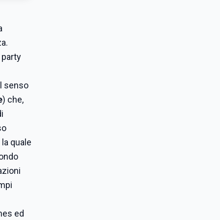
a
za.
 party
al senso
e
) che,
i
so
, la quale
mondo
azioni
empi
nnes ed