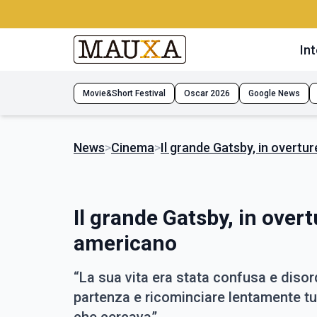
Int
Movie&Short Festival
Oscar 2026
Google News
News
>
Cinema
>
Il grande Gatsby, in overtu
Il grande Gatsby, in over
americano
“La sua vita era stata confusa e disor
partenza e ricominciare lentamente tut