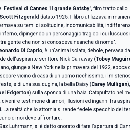
el
Festival di Cannes "Il grande Gatsby"
, film tratto dallo
 Scott Fitzgerald
datato 1925. Il libro utilizzava in manier
ermava su temi di solitudine, incomunicabilità, indifferen
ll'inferno, dipingendo un personaggio tragico i cui lussuosi
 tra gente che non si conosceva neanche di nome".
eonardo Di Caprio
, è un'anima isolata, debole, pervasa d
nde dell'aspirante scrittore Nick Carraway (
Tobey Maguir
ano, giunge a New York nella primavera del 1922, epoca d
 scopre vicino di casa di un uomo ricchissimo, il misterio
ste, e di una sua cugina, la bella Daisy (
Carey Mulligan
)
oel Edgerton
) sulla sponda di una baia. Catapultato nel 
 divenire testimone di amori, illusioni ed inganni fra aspir
. La realtà che lo attornia si rende fedele specchio dei t
cuno di noi deve affrontare.
no Baz Luhrmann, si è detto onorato di fare l'apertura di Ca