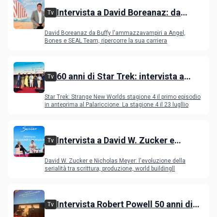
Intervista a David Boreanaz: da
Tv
Buffy l'ammazzavampiri a Angel,
David Boreanaz da Buffy l'ammazzavampiri a Angel,
Bones e SEAL Team
Bones e SEAL Team, ripercorre la sua carriera
60 anni di Star Trek: intervista a
Tv
Celia Rose, Jeri Ryan, Rebecca
Star Trek: Strange New Worlds stagione 4 il primo episodio
Romijn, Anson Mount
in anteprima al Palariccione. La stagione 4 il 23 lugllio
Intervista a David W. Zucker e
Tv
Nicholas Meyer, l'evoluzione della
David W. Zucker e Nicholas Meyer: l'evoluzione della
serialità internazionale
serialità tra scrittura, produzione, world buildingll
Intervista Robert Powell 50 anni di
Tv