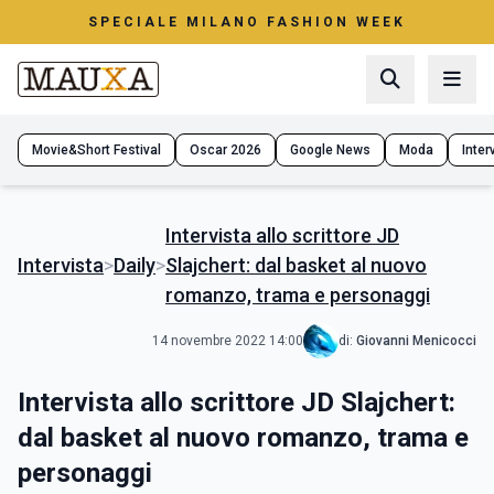
SPECIALE MILANO FASHION WEEK
Movie&Short Festival
Oscar 2026
Google News
Moda
Interv
Intervista allo scrittore JD
Intervista
>
Daily
>
Slajchert: dal basket al nuovo
romanzo, trama e personaggi
14 novembre 2022 14:00
di:
Giovanni Menicocci
Intervista allo scrittore JD Slajchert:
dal basket al nuovo romanzo, trama e
personaggi