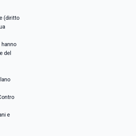
 (diritto
sua
ei hanno
e del
ilano
Contro
ani e