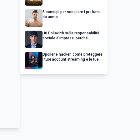
chiedere un rimborso
5 consigli per scegliere i profumi
da uomo
Uri Poliavich sulla responsabilità
sociale d’impresa: perché
un’impresa di successo va oltre il
profitto
Spoiler e hacker: come proteggere
i tuoi account streaming e le tue
serie preferite