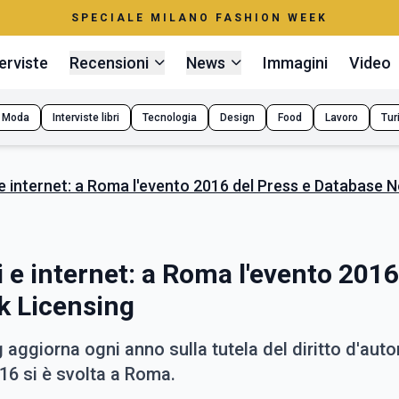
SPECIALE MILANO FASHION WEEK
erviste
Recensioni
News
Immagini
Video
Moda
Interviste libri
Tecnologia
Design
Food
Lavoro
Tur
i e internet: a Roma l'evento 2016 del Press e Database 
i e internet: a Roma l'evento 2016
k Licensing
aggiorna ogni anno sulla tutela del diritto d'auto
016 si è svolta a Roma.