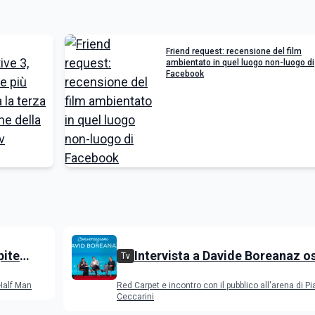
Friend request: recensione del film
ambientato in quel luogo non-luogo di
Facebook
pite
Intervista a Davide Boreanaz o
Tv
all'IGS Festival 2026
 Half Man
Red Carpet e incontro con il pubblico all'arena di P
Ceccarini