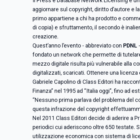
Il Press e Database Network Licensing è uno 
aggiornare sul copyright, diritto d’autore e la 
primo
appartiene a chi ha prodotto e commer
di copia) e sfruttamento, il secondo è inalie
creazione.
Quest’anno l’evento - abbreviato con
PDNL
-
fondato un network che permette di tutelare l
mezzo digitale risulta più vulnerabile alla c
digitalizzati, scaricati. Ottenere una licenza
Gabriele Capolino di Class Editori ha raccon
Finanza” nel 1995 ad “Italia oggi”, fino ad es
“Nessuno prima parlava del problema del cop
questa infrazione del copyright effettuamm
Nel 2011 Class Editori decide di aderire a Prom
periodici cui aderiscono oltre 650 testate. Su 
utilizzazione economica con sistema di lic