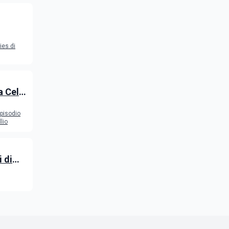
ies di
a Celia
n,
episodio
lio
 di
tra il