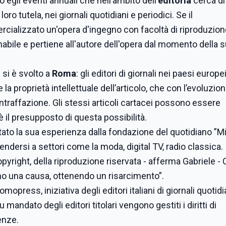
egli eventi annuali che nell’ambito dell’
editoria
cerca di
loro tutela, nei giornali quotidiani e periodici. Se il
cializzato un'opera d'ingegno con facoltà di riproduzione
nabile e pertiene all'autore dell'opera dal momento della 
 si è svolto a
Roma
: gli editori di giornali nei paesi europ
a proprietà intellettuale dell’articolo, che con l’evoluzion
ontraffazione. Gli stessi articoli cartacei possono essere
 è il presupposto di questa possibilità.
tato la sua esperienza dalla fondazione del quotidiano ”M
tendersi a settori come la moda, digital TV, radio classica.
yright, della riproduzione riservata - afferma Gabriele - 
o una causa, ottenendo un risarcimento”.
opress, iniziativa degli editori italiani di giornali quotidi
mandato degli editori titolari vengono gestiti i diritti di
enze.