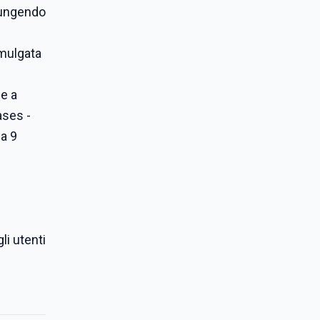
giungendo
omulgata
ne a
ases -
a 9
li utenti