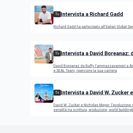
Intervista a Richard Gadd
Tv
Richard Gadd ha partecipato all'Italian Global Se
Intervista a David Boreanaz: 
Tv
l'ammazzavampiri a Angel, B
David Boreanaz da Buffy l'ammazzavampiri a A
SEAL Team
e SEAL Team, ripercorre la sua carriera
Intervista a David W. Zucker e
Tv
Nicholas Meyer, l'evoluzione 
David W. Zucker e Nicholas Meyer: l'evoluzione 
serialità internazionale
serialità tra scrittura, produzione, world buildingl