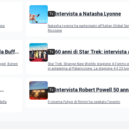
Intervista a Natasha Lyonne
Tv
ries
Natasha Lyonne ha partecipato all'Italian Global Ser
Riccione
da Buffy
60 anni di Star Trek: intervista 
Tv
ones e
Rose, Jeri Ryan, Rebecca Romij
ngel, Bones
Star Trek: Strange New Worlds stagione 4 il primo 
Anson Mount
in anteprima al Palariccione. La stagione 4 il 23 lugl
Intervista Robert Powell 50 anni
Tv
della
Gesù di Nazareth: l'attore incon
della
Il cinema Fulgor di Rimini ha ospitato l'evento
pubblico
l