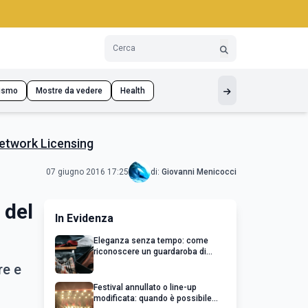
ismo
Mostre da vedere
Health
Network Licensing
07 giugno 2016 17:25
di:
Giovanni Menicocci
 del
In Evidenza
Eleganza senza tempo: come
riconoscere un guardaroba di
qualità
re e
Festival annullato o line-up
modificata: quando è possibile