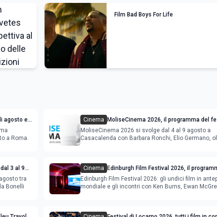
Film Bad Boys For Life
i agosto e
Cinema
MoliseCinema 2026, il programma del fes
ema
MoliseCinema 2026 si svolge dal 4 al 9 agosto a
sto a Roma.
Casacalenda con Barbara Ronchi, Elio Germano, ol
film in concorso
dal 3 al 9
Cinema
Edinburgh Film Festival 2026, il program
film in anteprima mondiale
agosto tra
Edinburgh Film Festival 2026: gli undici film in ant
la Bonelli
mondiale e gli incontri con Ken Burns, Ewan McGr
Bleu Travolta
Cinema
Festival di Locarno 2026, tutti i film in c