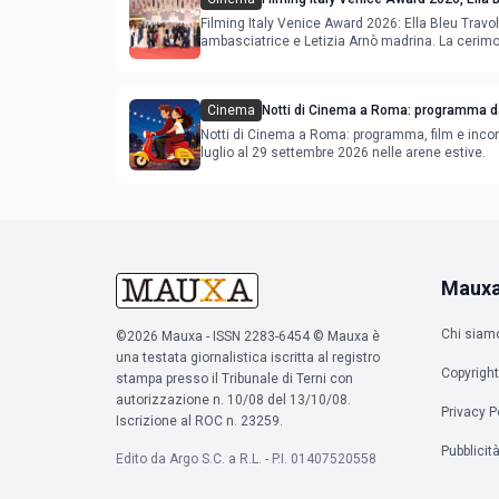
ambasciatrice e Letizia Arnò madrina
Filming Italy Venice Award 2026: Ella Bleu Travo
ambasciatrice e Letizia Arnò madrina. La cerimon
settembre.
Cinema
Notti di Cinema a Roma: programma da
al 2 agosto 2026
Notti di Cinema a Roma: programma, film e incon
luglio al 29 settembre 2026 nelle arene estive.
Maux
Chi siam
©2026 Mauxa - ISSN 2283-6454 © Mauxa è
una testata giornalistica iscritta al registro
Copyright
stampa presso il Tribunale di Terni con
autorizzazione n. 10/08 del 13/10/08.
Privacy P
Iscrizione al ROC n. 23259.
Pubblicit
Edito da Argo S.C. a R.L. - P.I. 01407520558