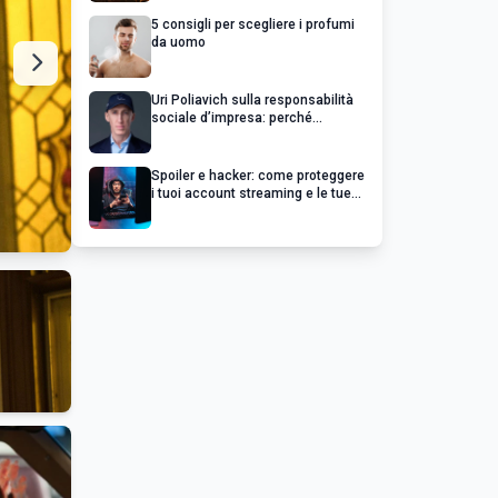
5 consigli per scegliere i profumi
da uomo
Uri Poliavich sulla responsabilità
sociale d’impresa: perché
un’impresa di successo va oltre il
profitto
Spoiler e hacker: come proteggere
i tuoi account streaming e le tue
serie preferite