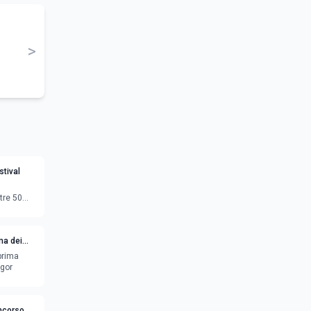
>
tival
tre 50
ma dei
eprima
egor
oncorso