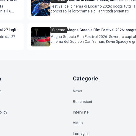
lta
Festival del cinema di Locarno 2026: scopri tutti i 1
ia il 6
concorso, le loro trame e gli altri titoli proiettati
l 27 luglio
Cinema
Magna Graecia Film Festival 2026: prog
star internazionali
tri dal 27
Magna Graecia Film Festival 2026: Soverato capital
cinema del Sud con Can Yaman, Kevin Spacey e gr
ospiti inter
a
Categorie
o
News
Recensioni
olicy
Interviste
à
Video
Immagini