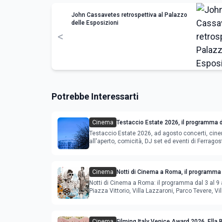
John Cassavetes retrospettiva al Palazzo
delle Esposizioni
<
Potrebbe Interessarti
Cinema
Testaccio Estate 2026, il programma d
Ferragosto
Testaccio Estate 2026, ad agosto concerti, cin
all'aperto, comicità, DJ set ed eventi di Ferrago
Cinema
Notti di Cinema a Roma, il programma 
agosto
Notti di Cinema a Roma: il programma dal 3 al 9 
Piazza Vittorio, Villa Lazzaroni, Parco Tevere, Vil
Cinema
Filming Italy Venice Award 2026, Ella 