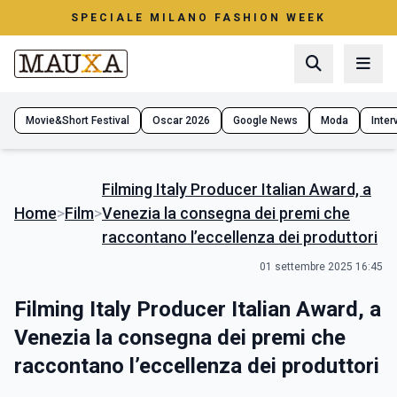
SPECIALE MILANO FASHION WEEK
Movie&Short Festival
Oscar 2026
Google News
Moda
Interv
Filming Italy Producer Italian Award, a
Home
>
Film
>
Venezia la consegna dei premi che
raccontano l’eccellenza dei produttori
01 settembre 2025 16:45
Filming Italy Producer Italian Award, a
Venezia la consegna dei premi che
raccontano l’eccellenza dei produttori