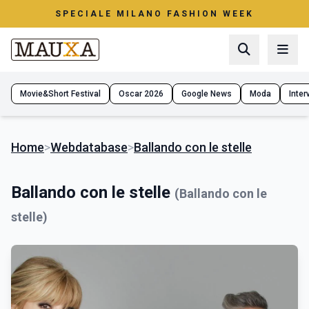
SPECIALE MILANO FASHION WEEK
Movie&Short Festival
Oscar 2026
Google News
Moda
Interv
Home
>
Webdatabase
>
Ballando con le stelle
Ballando con le stelle
(Ballando con le
stelle)