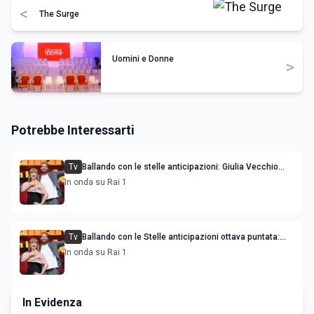
<
The Surge
Uomini e Donne
>
Potrebbe Interessarti
Tv
Ballando con le stelle anticipazioni: Giulia Vecchio
come Milly ballerina per una notte
In onda su Rai 1
Tv
Ballando con le Stelle anticipazioni ottava puntata:
sfida a tre per l'eliminazione
In onda su Rai 1
In Evidenza