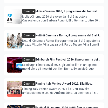
Cinema
MoliseCinema 2026, il programma del festival
MoliseCinema 2026 si svolge dal 4 al 9 agosto a
Casacalenda con Barbara Ronchi, Elio Germano, oltre 50
film in concorso
Cinema
Notti di Cinema a Roma, il programma dal 3 al 9
agosto
Notti di Cinema a Roma: il programma dal 3 al 9 agosto tra
Piazza Vittorio, Villa Lazzaroni, Parco Tevere, Villa Bonelli
Cinema
Edinburgh Film Festival 2026, il programma dei
film in anteprima mondiale
Edinburgh Film Festival 2026: gli undici film in anteprima
mondiale e gli incontri con Ken Burns, Ewan McGregor
Cinema
Filming Italy Venice Award 2026, Ella Bleu
Travolta ambasciatrice e Letizia Arnò madrina
Filming Italy Venice Award 2026: Ella Bleu Travolta
ambasciatrice e Letizia Arnò madrina. La cerimonia il 6
settembre.
Cinema
Festival di Locarno 2026, tutti i film in concorso