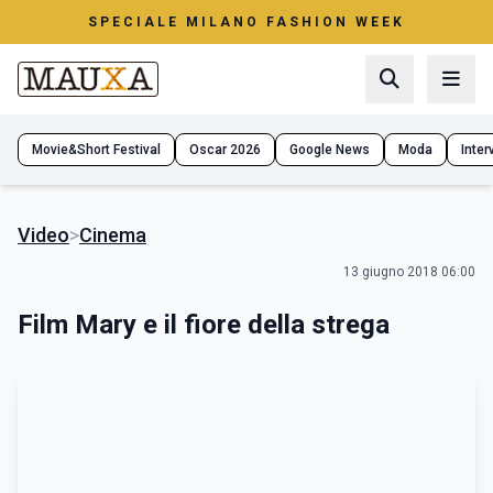
SPECIALE MILANO FASHION WEEK
Movie&Short Festival
Oscar 2026
Google News
Moda
Interv
Video
>
Cinema
13 giugno 2018 06:00
Film Mary e il fiore della strega