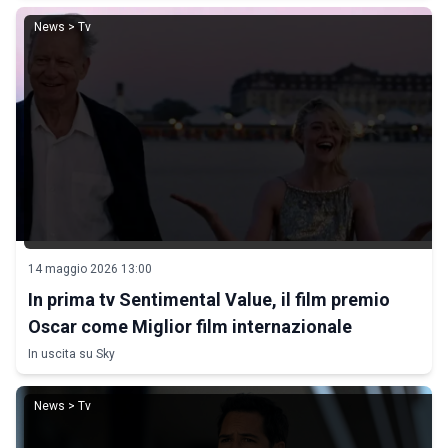
News > Tv
14 maggio 2026 13:00
In prima tv Sentimental Value, il film premio
Oscar come Miglior film internazionale
In uscita su Sky
News > Tv