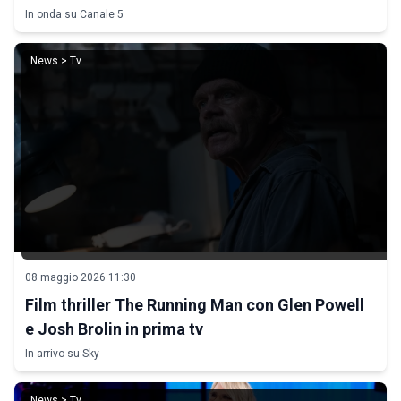
In onda su Canale 5
News > Tv
08 maggio 2026 11:30
Film thriller The Running Man con Glen Powell
e Josh Brolin in prima tv
In arrivo su Sky
News > Tv