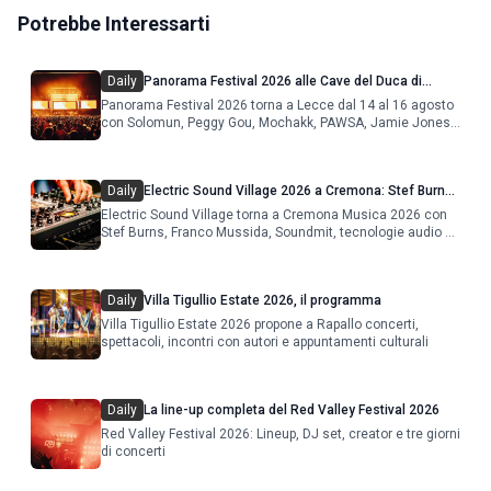
Potrebbe Interessarti
Daily
Panorama Festival 2026 alle Cave del Duca di
Lecce: lineup e programma
Panorama Festival 2026 torna a Lecce dal 14 al 16 agosto
con Solomun, Peggy Gou, Mochakk, PAWSA, Jamie Jones
e altri DJ
Daily
Electric Sound Village 2026 a Cremona: Stef Burns,
Soundmit e Young Band Contest, il programma
Electric Sound Village torna a Cremona Musica 2026 con
Stef Burns, Franco Mussida, Soundmit, tecnologie audio e
Young Ba
Daily
Villa Tigullio Estate 2026, il programma
Villa Tigullio Estate 2026 propone a Rapallo concerti,
spettacoli, incontri con autori e appuntamenti culturali
Daily
La line-up completa del Red Valley Festival 2026
Red Valley Festival 2026: Lineup, DJ set, creator e tre giorni
di concerti