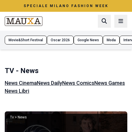
SPECIALE MILANO FASHION WEEK
Movie&Short Festival
Oscar 2026
Google News
Moda
Interv
TV - News
News Cinema
News Daily
News Comics
News Games
News Libri
Tv > News