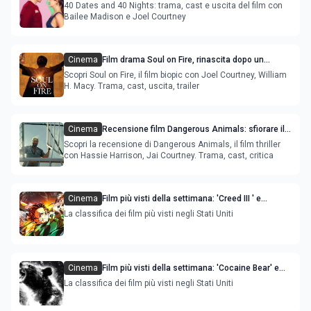
appuntamenti con Bailee Madison, Joel
40 Dates and 40 Nights: trama, cast e uscita del film con
Courtney-trama
Bailee Madison e Joel Courtney
Cinema
Film drama Soul on Fire, rinascita dopo un
incidente con Joel Courtney e William H. Macy
Scopri Soul on Fire, il film biopic con Joel Courtney, William
H. Macy. Trama, cast, uscita, trailer
Cinema
Recensione film Dangerous Animals: sfiorare il
limite della sanità mentale
Scopri la recensione di Dangerous Animals, il film thriller
con Hassie Harrison, Jai Courtney. Trama, cast, critica
Cinema
Film più visti della settimana: 'Creed III ' e
'Demon Slayer' sono le novità
La classifica dei film più visti negli Stati Uniti
Cinema
Film più visti della settimana: 'Cocaine Bear' e
'Jesus Revolution' sono le novità
La classifica dei film più visti negli Stati Uniti