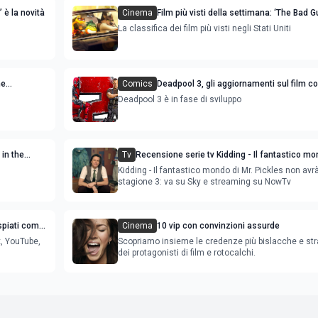
 è la novità
Cinema
Film più visti della settimana: ‘The Bad 
Troppo cattivi’ e ‘The Northman’ sono le 
La classifica dei film più visti negli Stati Uniti
he
Comics
Deadpool 3, gli aggiornamenti sul film c
vità
Reynolds
Deadpool 3 è in fase di sviluppo
 in the
Tv
Recensione serie tv Kidding - Il fantastico mo
vità
Pickles, con Jim Carrey: stagione 2
Kidding - Il fantastico mondo di Mr. Pickles non avr
stagione 3: va su Sky e streaming su NowTv
spiati come
Cinema
10 vip con convinzioni assurde
x, YouTube,
Scopriamo insieme le credenze più bislacche e st
dei protagonisti di film e rotocalchi.