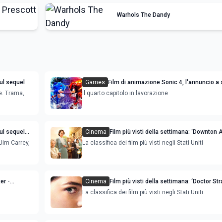
Warhols The Dandy
ul sequel
Games
Film di animazione Sonic 4, l'annuncio a
e. Trama,
Il quarto capitolo in lavorazione
ul sequel
Cinema
Film più visti della settimana: ‘Downton 
New Era' e ‘Men’ sono le novità
Jim Carrey,
La classifica dei film più visti negli Stati Uniti
er -
Cinema
Film più visti della settimana: ‘Doctor St
 novità
'Happening’ sono le novità
La classifica dei film più visti negli Stati Uniti