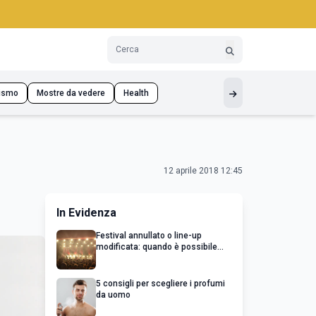
ismo
Mostre da vedere
Health
12 aprile 2018 12:45
In Evidenza
Festival annullato o line-up
modificata: quando è possibile
chiedere un rimborso
5 consigli per scegliere i profumi
da uomo