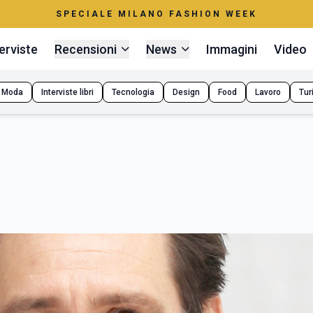
SPECIALE MILANO FASHION WEEK
erviste
Recensioni
News
Immagini
Video
Moda
Interviste libri
Tecnologia
Design
Food
Lavoro
Tur