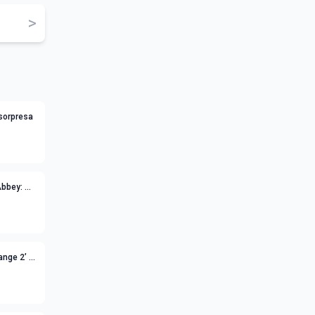
>
 sorpresa
Abbey: A
range 2’ e