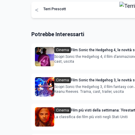
<
Terri Prescott
Potrebbe Interessarti
Cinema
Film Sonic the Hedgehog 4, le novità s
Scopri Sonic the Hedgehog 4, il film d’animazion
cast, uscita
Cinema
Film Sonic the Hedgehog 3, le novità s
con Jim Carrey e Keanu Reeves
Scopri Sonic the Hedgehog 3, il film fantasy con 
Keanu Reeves. Trama, cast, trailer, uscita
Cinema
Film più visti della settimana: ‘Firestart
L'incendiaria’ e ‘Family Camp’ sono le
La classifica dei film più visti negli Stati Uniti