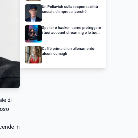
Uri Poliavich sulla responsabilità
sociale d’impresa: perché
un’impresa di successo va oltre il
profitto
Spoiler e hacker: come proteggere
i tuoi account streaming e le tue
serie preferite
Caffè prima di un allenamento:
alcuni consigli
ale di
moso
cende in