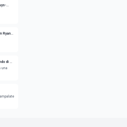
Guys-
novità
on Ryan
ndo di Mr.
à una
rampalate