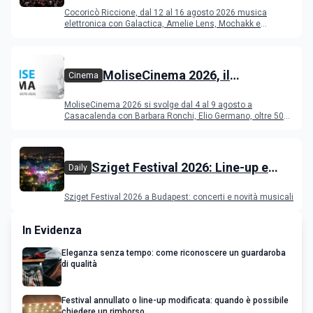
Riccione dal 12 al 16 agosto 2026
Cocoricò Riccione, dal 12 al 16 agosto 2026 musica
elettronica con Galactica, Amelie Lens, Mochakk e
Deeperfect.
MoliseCinema 2026, il
Cinema
programma del festival
MoliseCinema 2026 si svolge dal 4 al 9 agosto a
Casacalenda con Barbara Ronchi, Elio Germano, oltre 50
film in concorso
Sziget Festival 2026: Line-up e
Daily
programma
Sziget Festival 2026 a Budapest: concerti e novità musicali
In Evidenza
Eleganza senza tempo: come riconoscere un guardaroba
di qualità
Festival annullato o line-up modificata: quando è possibile
chiedere un rimborso