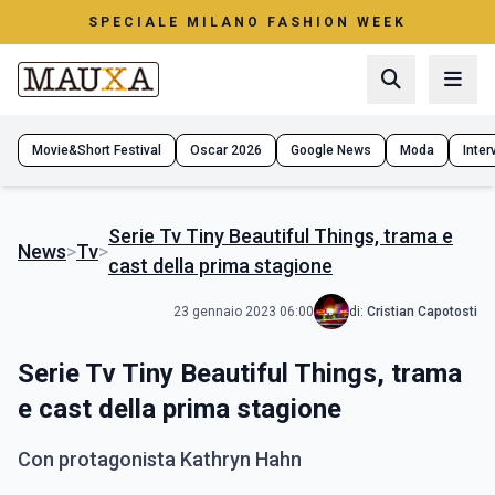
SPECIALE MILANO FASHION WEEK
Movie&Short Festival
Oscar 2026
Google News
Moda
Interv
Serie Tv Tiny Beautiful Things, trama e
News
>
Tv
>
cast della prima stagione
23 gennaio 2023 06:00
di:
Cristian Capotosti
Serie Tv Tiny Beautiful Things, trama
e cast della prima stagione
Con protagonista Kathryn Hahn