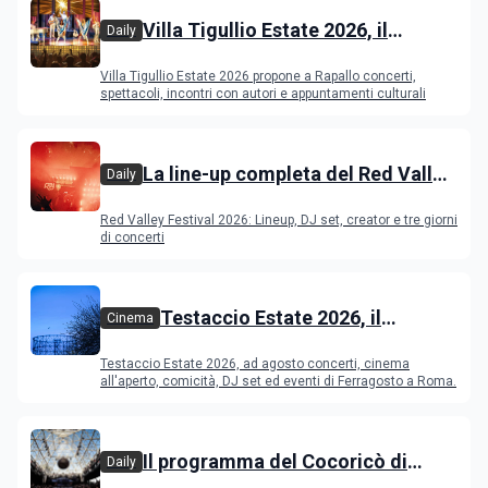
Villa Tigullio Estate 2026, il
Daily
programma
Villa Tigullio Estate 2026 propone a Rapallo concerti,
spettacoli, incontri con autori e appuntamenti culturali
La line-up completa del Red Valley
Daily
Festival 2026
Red Valley Festival 2026: Lineup, DJ set, creator e tre giorni
di concerti
Testaccio Estate 2026, il
Cinema
programma di agosto e
Testaccio Estate 2026, ad agosto concerti, cinema
Ferragosto
all'aperto, comicità, DJ set ed eventi di Ferragosto a Roma.
Il programma del Cocoricò di
Daily