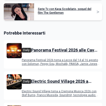
Serie Tv con Kaya Scodelario, sequel del
>
film The Gentlemen
Potrebbe Interessarti
Panorama Festival 2026 alle Cave
Daily
del Duca di Lecce: lineup e
Panorama Festival 2026 torna a Lecce dal 14 al 16 agosto
programma
con Solomun, Peggy Gou, Mochakk, PAWSA, Jamie Jones
e altri DJ
Electric Sound Village 2026 a
Daily
Cremona: Stef Burns, Soundmit e
Electric Sound Village torna a Cremona Musica 2026 con
Young Band Contest, il programma
Stef Burns, Franco Mussida, Soundmit, tecnologie audio e
Young Ba