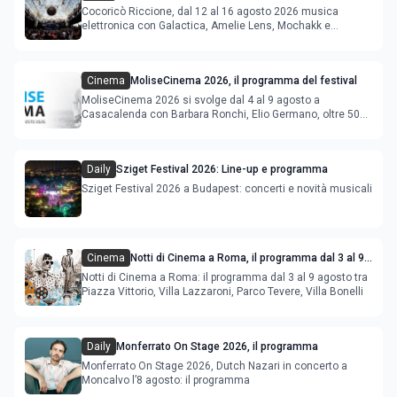
agosto 2026
Cocoricò Riccione, dal 12 al 16 agosto 2026 musica
elettronica con Galactica, Amelie Lens, Mochakk e
Deeperfect.
Cinema
MoliseCinema 2026, il programma del festival
MoliseCinema 2026 si svolge dal 4 al 9 agosto a
Casacalenda con Barbara Ronchi, Elio Germano, oltre 50
film in concorso
Daily
Sziget Festival 2026: Line-up e programma
Sziget Festival 2026 a Budapest: concerti e novità musicali
Cinema
Notti di Cinema a Roma, il programma dal 3 al 9
agosto
Notti di Cinema a Roma: il programma dal 3 al 9 agosto tra
Piazza Vittorio, Villa Lazzaroni, Parco Tevere, Villa Bonelli
Daily
Monferrato On Stage 2026, il programma
Monferrato On Stage 2026, Dutch Nazari in concerto a
Moncalvo l’8 agosto: il programma