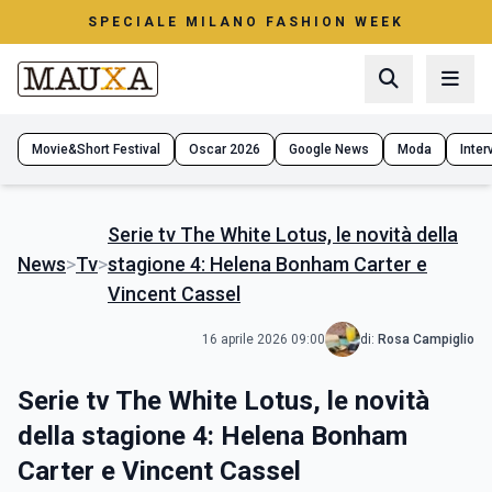
SPECIALE MILANO FASHION WEEK
Movie&Short Festival
Oscar 2026
Google News
Moda
Interv
Serie tv The White Lotus, le novità della
News
>
Tv
>
stagione 4: Helena Bonham Carter e
Vincent Cassel
16 aprile 2026 09:00
di:
Rosa Campiglio
Serie tv The White Lotus, le novità
della stagione 4: Helena Bonham
Carter e Vincent Cassel