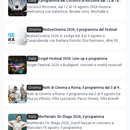
Daily
Il programma del Cocoricò di Riccione dal 12 al 16
agosto 2026
Cocoricò Riccione, dal 12 al 16 agosto 2026 musica
elettronica con Galactica, Amelie Lens, Mochakk e
Deeperfect.
Cinema
MoliseCinema 2026, il programma del festival
MoliseCinema 2026 si svolge dal 4 al 9 agosto a
Casacalenda con Barbara Ronchi, Elio Germano, oltre 50
film in concorso
Daily
Sziget Festival 2026: Line-up e programma
Sziget Festival 2026 a Budapest: concerti e novità musicali
Cinema
Notti di Cinema a Roma, il programma dal 3 al 9
agosto
Notti di Cinema a Roma: il programma dal 3 al 9 agosto tra
Piazza Vittorio, Villa Lazzaroni, Parco Tevere, Villa Bonelli
Daily
Monferrato On Stage 2026, il programma
Monferrato On Stage 2026, Dutch Nazari in concerto a
Moncalvo l’8 agosto: il programma