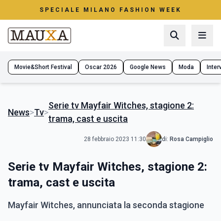
SPECIALE MILANO FASHION WEEK
Movie&Short Festival
Oscar 2026
Google News
Moda
Interv
Serie tv Mayfair Witches, stagione 2:
News
>
Tv
>
trama, cast e uscita
28 febbraio 2023 11:30
di:
Rosa Campiglio
Serie tv Mayfair Witches, stagione 2:
trama, cast e uscita
Mayfair Witches, annunciata la seconda stagione