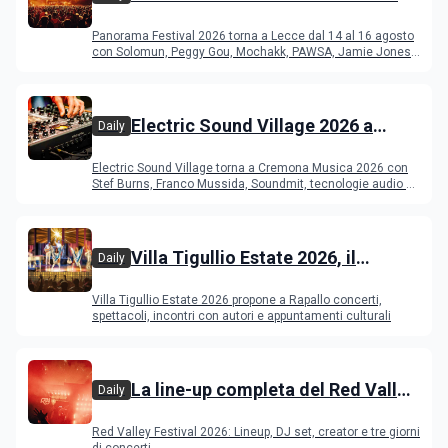
del Duca di Lecce: lineup e
Panorama Festival 2026 torna a Lecce dal 14 al 16 agosto
programma
con Solomun, Peggy Gou, Mochakk, PAWSA, Jamie Jones
e altri DJ
Electric Sound Village 2026 a
Daily
Cremona: Stef Burns, Soundmit e
Electric Sound Village torna a Cremona Musica 2026 con
Young Band Contest, il programma
Stef Burns, Franco Mussida, Soundmit, tecnologie audio e
Young Ba
Villa Tigullio Estate 2026, il
Daily
programma
Villa Tigullio Estate 2026 propone a Rapallo concerti,
spettacoli, incontri con autori e appuntamenti culturali
La line-up completa del Red Valley
Daily
Festival 2026
Red Valley Festival 2026: Lineup, DJ set, creator e tre giorni