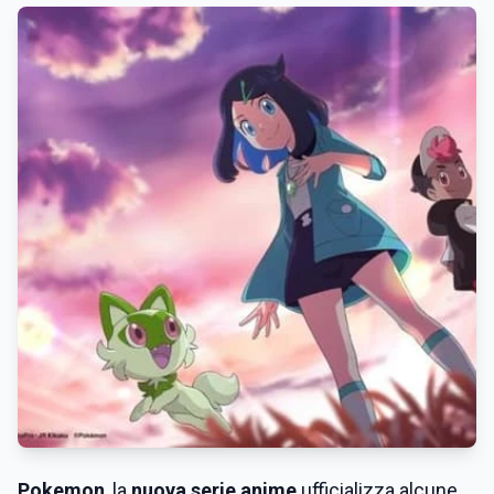
Pokemon
, la
nuova serie anime
ufficializza alcune