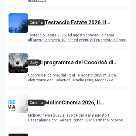
di concerti
Testaccio Estate 2026, il
Cinema
programma di agosto e
Testaccio Estate 2026, ad agosto concerti, cinema
Ferragosto
all'aperto, comicità, DJ set ed eventi di Ferragosto a Roma.
Il programma del Cocoricò di
Daily
Riccione dal 12 al 16 agosto 2026
Cocoricò Riccione, dal 12 al 16 agosto 2026 musica
elettronica con Galactica, Amelie Lens, Mochakk e
Deeperfect.
MoliseCinema 2026, il
Cinema
programma del festival
MoliseCinema 2026 si svolge dal 4 al 9 agosto a
Casacalenda con Barbara Ronchi, Elio Germano, oltre 50
film in concorso