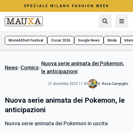
SPECIALE MILANO FASHION WEEK
Movie&Short Festival
Oscar 2026
Google News
Moda
Interv
Nuova serie animata dei Pokemon,
News
>
Comics
>
le anticipazioni
21 dicembre 2022 11:30
di:
Rosa Campiglio
Nuova serie animata dei Pokemon, le
anticipazioni
Nuova serie animata dei Pokemon in uscita