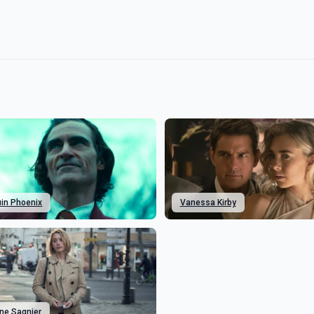
in Phoenix
Vanessa Kirby
ine Sagnier