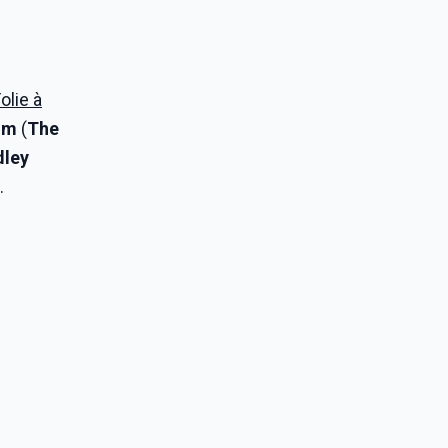
olie à
im
(
The
dley
.