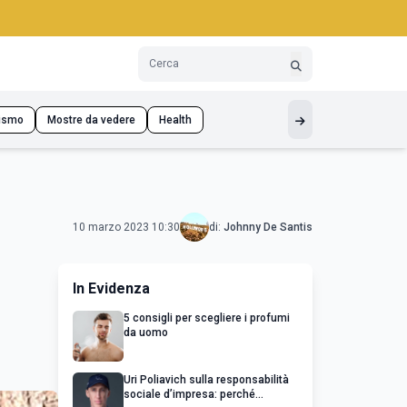
ismo
Mostre da vedere
Health
10 marzo 2023 10:30
di:
Johnny De Santis
In Evidenza
5 consigli per scegliere i profumi
da uomo
Uri Poliavich sulla responsabilità
sociale d’impresa: perché