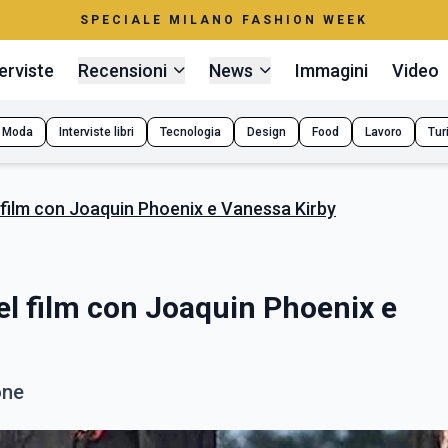
SPECIALE MILANO FASHION WEEK
erviste
Recensioni
News
Immagini
Video
Moda
Interviste libri
Tecnologia
Design
Food
Lavoro
Tur
 film con Joaquin Phoenix e Vanessa Kirby
el film con Joaquin Phoenix e
one