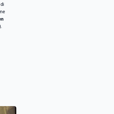
 di
one
en
).