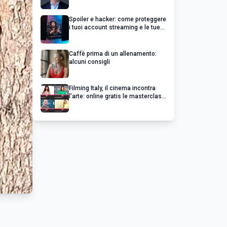
un’impresa di successo va oltre il
profitto
Spoiler e hacker: come proteggere
i tuoi account streaming e le tue
serie preferite
Caffè prima di un allenamento:
alcuni consigli
Filming Italy, il cinema incontra
l’arte: online gratis le masterclass
esclusive dei grandi del cinema