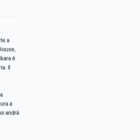
te a
 House,
lkara è
a. Il
 a
ura a
oi andrà