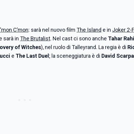
'mon C’mon
: sarà nel nuovo film
The Island
e in
Joker 2-F
e sarà in
The Brutalist
. Nel cast ci sono anche
Tahar Rah
overy of Witches
), nel ruolo di Talleyrand. La regia è di
Ri
ucci
e
The
Last
Duel
; la sceneggiatura è di
David Scarpa