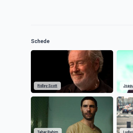
Schede
Ridley Scott
Joaqu
Tahar Rahim
Ludiv