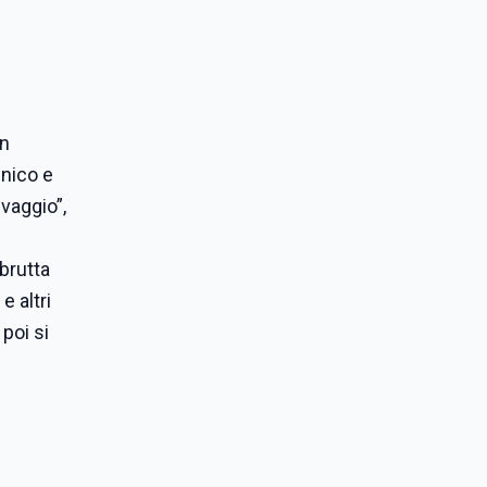
on
unico e
lvaggio”,
 brutta
e altri
poi si