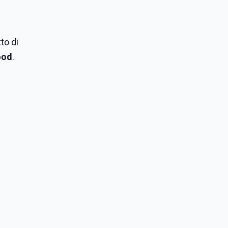
to di
ood
.