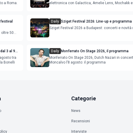
sto a Roma.
elettronica con Galactica, Amelie Lens, Mochakk e
Deeperfect.
festival
Daily
Sziget Festival 2026: Line-up e programma
a
Sziget Festival 2026 a Budapest: concerti e novità
oltre 50
dal 3 al 9
Daily
Monferrato On Stage 2026, il programma
agosto tra
Monferrato On Stage 2026, Dutch Nazari in concer
la Bonelli
Moncalvo l’8 agosto: il programma
a
Categorie
o
News
Recensioni
olicy
Interviste