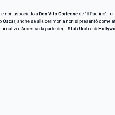
o e non associarlo a
Don Vito Corleone
de "Il Padrino", fu
do
Oscar
, anche se alla cerimonia non si presentò come at
iani nativi d'America da parte degli
Stati Uniti
e di
Hollyw