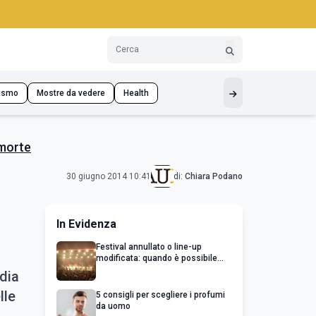
ismo
Mostre da vedere
Health
 morte
30 giugno 2014 10:41
di:
Chiara Podano
In Evidenza
Festival annullato o line-up
modificata: quando è possibile
chiedere un rimborso
dia
lle
5 consigli per scegliere i profumi
da uomo