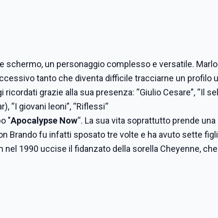
de schermo, un p
ersonaggio complesso e versatile. Marl
l'eccessivo tanto che diventa difficile tracciarne un profilo 
i ricordati grazie alla sua presenza:
“Giulio Cesare”, “Il se
), “I giovani leoni”, “Riflessi
“
opo
"
Apocalypse
Now
“. La sua vita soprattutto prende una
n Brando fu infatti sposato tre volte e ha avuto sette figli 
an nel 1990 uccise il fidanzato della sorella Cheyenne, che 