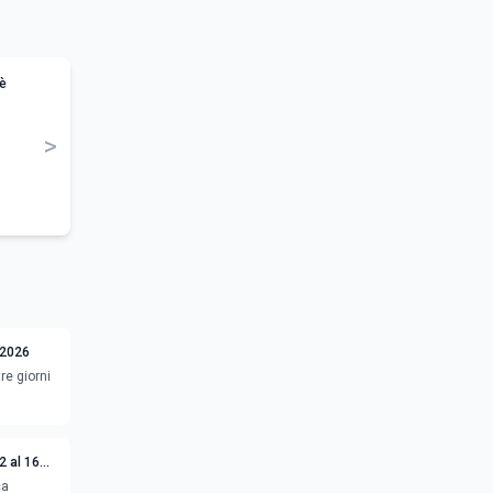
 è
>
 2026
re giorni
2 al 16
ca