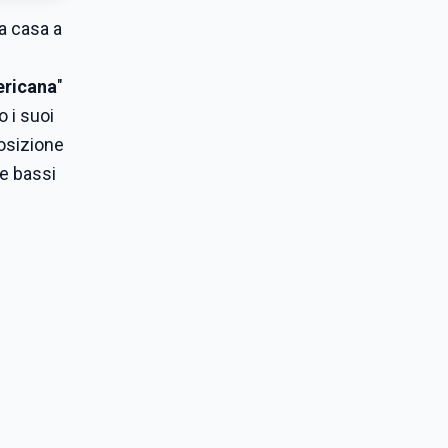
ua casa a
ericana
"
 i suoi
osizione
 e bassi