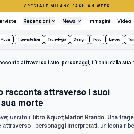
SPECIALE MILANO FASHION WEEK
erviste
Recensioni
News
Immagini
Video
Moda
Interviste libri
Tecnologia
Design
Food
Lavoro
Tur
racconta attraverso i suoi personaggi, 10 anni dalla sua
o racconta attraverso i suoi
a sua morte
ve; uscito il libro &quot;Marlon Brando. Una trage
attraverso i personaggi interpretati, un'icona ribe