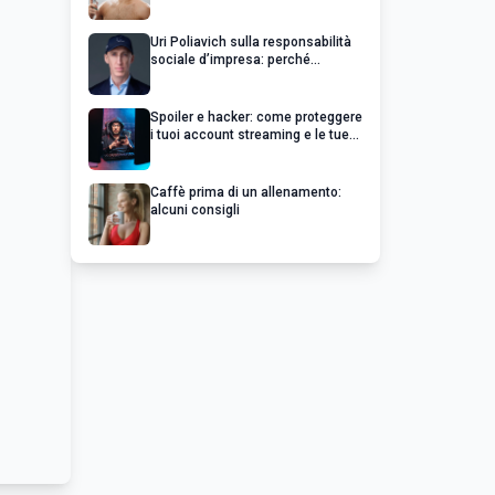
Uri Poliavich sulla responsabilità
sociale d’impresa: perché
un’impresa di successo va oltre il
profitto
Spoiler e hacker: come proteggere
i tuoi account streaming e le tue
serie preferite
Caffè prima di un allenamento:
alcuni consigli