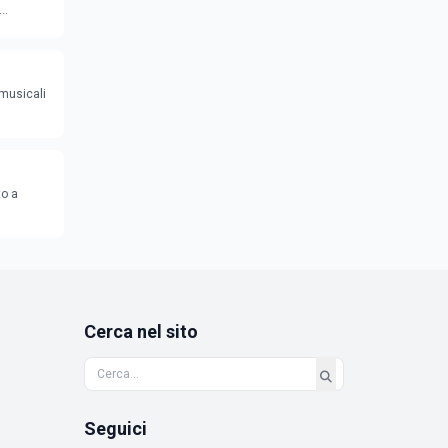
 musicali
to a
Cerca nel sito
Seguici