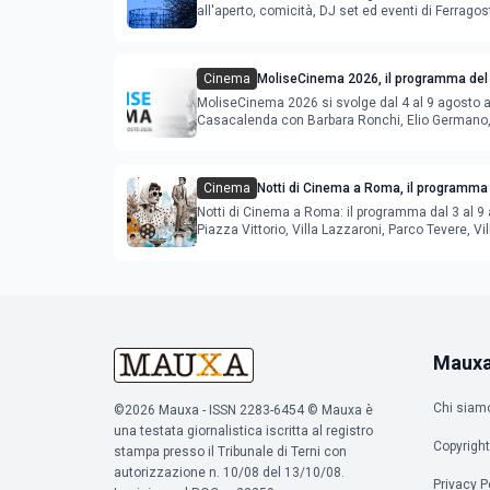
all'aperto, comicità, DJ set ed eventi di Ferrago
Cinema
MoliseCinema 2026, il programma del 
MoliseCinema 2026 si svolge dal 4 al 9 agosto 
Casacalenda con Barbara Ronchi, Elio Germano, 
film in concorso
Cinema
Notti di Cinema a Roma, il programma 
agosto
Notti di Cinema a Roma: il programma dal 3 al 9 
Piazza Vittorio, Villa Lazzaroni, Parco Tevere, Vil
Maux
Chi siam
©2026 Mauxa - ISSN 2283-6454 © Mauxa è
una testata giornalistica iscritta al registro
Copyright
stampa presso il Tribunale di Terni con
autorizzazione n. 10/08 del 13/10/08.
Privacy P