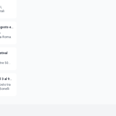
i,
rali
agosto e
a
o a Roma.
tival
tre 50
 3 al 9
osto tra
Bonelli