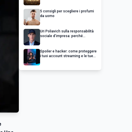
chiedere un rimborso
5 consigli per scegliere i profumi
da uomo
Uri Poliavich sulla responsabilità
sociale d’impresa: perché
un’impresa di successo va oltre il
profitto
Spoiler e hacker: come proteggere
i tuoi account streaming e le tue
serie preferite
e