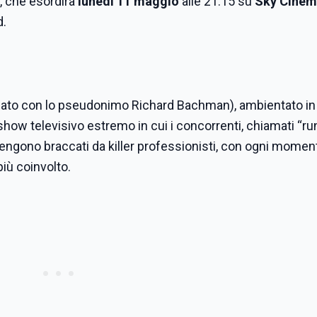
, che esordirà
lunedì 11 maggio
alle 21:15 su
Sky Cinem
d.
icato con lo pseudonimo Richard Bachman),
a
mbientato in
show televisivo estremo in cui i concorrenti, chiamati “ru
engono braccati da killer professionisti, con ogni momen
iù coinvolto.