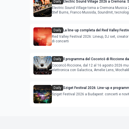
Daily
Electric Sound Village 2026 a Cremona: S
Soundmit e Young Band Contest, il pro
Electric Sound Village torna a Cremona Musica
Stef Burns, Franco Mussida, Soundmit, tecnolog
Young Ba
Daily
La line-up completa del Red Valley Festi
Red Valley Festival 2026: Lineup, DJ set, creator 
di concerti
Daily
Il programma del Cocoricò di Riccione dal
agosto 2026
Cocoricò Riccione, dal 12 al 16 agosto 2026 mu
elettronica con Galactica, Amelie Lens, Mochak
Deeperfect.
Daily
Sziget Festival 2026: Line-up e program
Sziget Festival 2026 a Budapest: concerti e novi