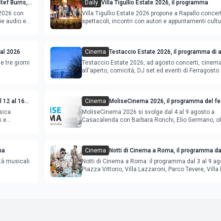
tef Burns,
Daily
Villa Tigullio Estate 2026, il programma
gramma
 2026 con
Villa Tigullio Estate 2026 propone a Rapallo concert
ie audio e
spettacoli, incontri con autori e appuntamenti cultu
val 2026
Cinema
Testaccio Estate 2026, il programma di 
Ferragosto
e tre giorni
Testaccio Estate 2026, ad agosto concerti, cinem
all'aperto, comicità, DJ set ed eventi di Ferragost
 12 al 16
Cinema
MoliseCinema 2026, il programma del fes
sica
MoliseCinema 2026 si svolge dal 4 al 9 agosto a
k e
Casacalenda con Barbara Ronchi, Elio Germano, ol
film in concorso
ma
Cinema
Notti di Cinema a Roma, il programma dal
agosto
tà musicali
Notti di Cinema a Roma: il programma dal 3 al 9 ag
Piazza Vittorio, Villa Lazzaroni, Parco Tevere, Villa 