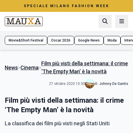
SPECIALE MILANO FASHION WEEK
Movie&Short Festival
Oscar 2026
Google News
Moda
Interv
Film più visti della settimana: il crime
News
>
Cinema
>
‘The Empty Man’ è la novità
27 ottobre 2020 10:30
di:
Johnny De Santis
Film più visti della settimana: il crime
‘The Empty Man’ è la novità
La classifica dei film più visti negli Stati Uniti