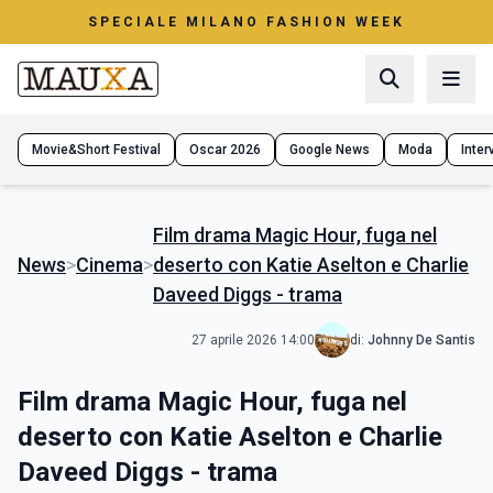
SPECIALE MILANO FASHION WEEK
Movie&Short Festival
Oscar 2026
Google News
Moda
Interv
Film drama Magic Hour, fuga nel
News
>
Cinema
>
deserto con Katie Aselton e Charlie
Daveed Diggs - trama
27 aprile 2026 14:00
di:
Johnny De Santis
Film drama Magic Hour, fuga nel
deserto con Katie Aselton e Charlie
Daveed Diggs - trama