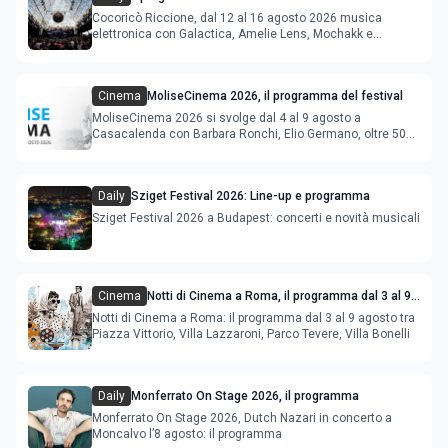
agosto 2026
Cocoricò Riccione, dal 12 al 16 agosto 2026 musica
elettronica con Galactica, Amelie Lens, Mochakk e
Deeperfect.
Cinema
MoliseCinema 2026, il programma del festival
MoliseCinema 2026 si svolge dal 4 al 9 agosto a
Casacalenda con Barbara Ronchi, Elio Germano, oltre 50
film in concorso
Daily
Sziget Festival 2026: Line-up e programma
Sziget Festival 2026 a Budapest: concerti e novità musicali
Cinema
Notti di Cinema a Roma, il programma dal 3 al 9
agosto
Notti di Cinema a Roma: il programma dal 3 al 9 agosto tra
Piazza Vittorio, Villa Lazzaroni, Parco Tevere, Villa Bonelli
Daily
Monferrato On Stage 2026, il programma
Monferrato On Stage 2026, Dutch Nazari in concerto a
Moncalvo l’8 agosto: il programma