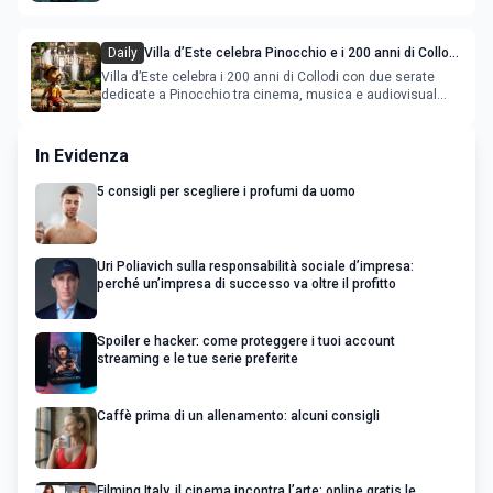
Daily
Villa d’Este celebra Pinocchio e i 200 anni di Collodi
con cinema, musica e audiovisual mapping
Villa d’Este celebra i 200 anni di Collodi con due serate
dedicate a Pinocchio tra cinema, musica e audiovisual
mapping
In Evidenza
5 consigli per scegliere i profumi da uomo
Uri Poliavich sulla responsabilità sociale d’impresa:
perché un’impresa di successo va oltre il profitto
Spoiler e hacker: come proteggere i tuoi account
streaming e le tue serie preferite
Caffè prima di un allenamento: alcuni consigli
Filming Italy, il cinema incontra l’arte: online gratis le