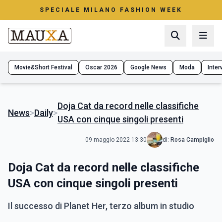
SPECIALE MILANO FASHION WEEK
Movie&Short Festival
Oscar 2026
Google News
Moda
Interv
Doja Cat da record nelle classifiche
News
>
Daily
>
USA con cinque singoli presenti
09 maggio 2022 13:30
di:
Rosa Campiglio
Doja Cat da record nelle classifiche
USA con cinque singoli presenti
Il successo di Planet Her, terzo album in studio