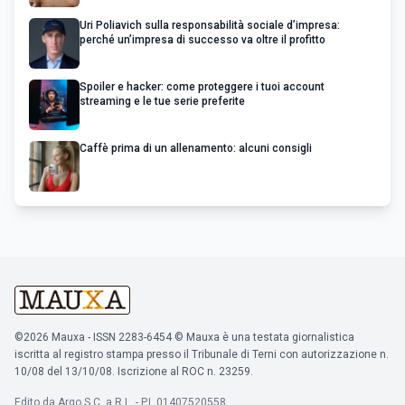
Uri Poliavich sulla responsabilità sociale d’impresa:
perché un’impresa di successo va oltre il profitto
Spoiler e hacker: come proteggere i tuoi account
streaming e le tue serie preferite
Caffè prima di un allenamento: alcuni consigli
©2026 Mauxa - ISSN 2283-6454 © Mauxa è una testata giornalistica
iscritta al registro stampa presso il Tribunale di Terni con autorizzazione n.
10/08 del 13/10/08. Iscrizione al ROC n. 23259.
Edito da Argo S.C. a R.L. - P.I. 01407520558