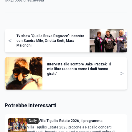
© Riproduzione riservata
Tv show ‘Quelle Brave Ragazze’: incontro
<
con Sandra Milo, Orietta Berti, Mara
Maionchi
Intervista allo scrittore Jake Fraczek: ‘Il
mio libro racconta come i dadi hanno
>
girato'
Potrebbe Interessarti
Daily
Villa Tigullio Estate 2026, il programma
Villa Tigullio Estate 2026 propone a Rapallo concerti,
spettacoli, incontri con autori e appuntamenti culturali