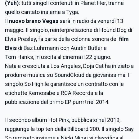
(Yuh)
: tutti singoli contenuti in Planet Her, tranne
quello cantato insieme a Tyga.
Il
nuovo brano Vegas
sarà in radio da venerdì 13
maggio. Il singolo, reinterpretazione di Hound Dog di
Elvis Presley, fa parte della colonna sonora del
film
Elvis
di Baz Luhrmann con Austin Butler e
Tom Hanks, in uscita al cinema il 22 giugno.
Nata e cresciuta a Los Angeles, Doja Cat ha iniziato a
produrre musica su SoundCloud da giovanissima. Il
singolo So High le garantisce un contratto con le
etichette Kemosabe e RCA Records e la
pubblicazione del primo EP purrr! nel 2014.
Il secondo album Hot Pink, pubblicato nel 2019,
raggiunge la top ten della Billboard 200. Il singolo Say
So remixato insieme a Nicki Minaj si classifica al