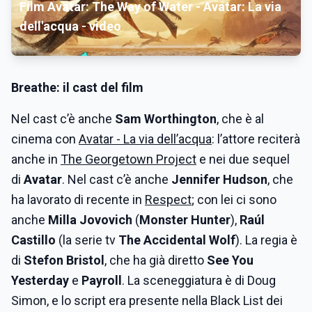
Film Avatar: The Way of Water - Avatar: La via
dell'acqua - video
Breathe
:
il
cast del film
Nel cast c’è anche
Sam Worthington
, che è al
cinema con
Avatar - La via dell’acqua
: l’attore reciterà
anche in
The Georgetown Project
e nei due sequel
di
Avatar
. Nel cast c’è anche
Jennifer Hudson
, che
ha lavorato di recente in
Respect
; con lei ci sono
anche
Milla Jovovich
(
Monster Hunter
),
Raúl
Castillo
(la serie tv
The Accidental Wolf
). La regia è
di
Stefon Bristol
, che ha già diretto
See You
Yesterday
e
Payroll
. La sceneggiatura è di Doug
Simon, e lo script era presente nella Black List dei