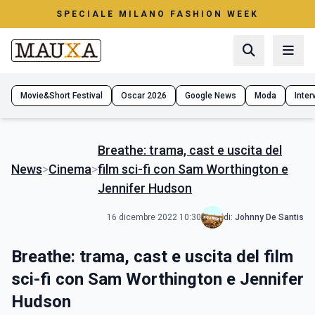
SPECIALE MILANO FASHION WEEK
Movie&Short Festival
Oscar 2026
Google News
Moda
Interv
Breathe: trama, cast e uscita del
News
>
Cinema
>
film sci-fi con Sam Worthington e
Jennifer Hudson
16 dicembre 2022 10:30
di:
Johnny De Santis
Breathe: trama, cast e uscita del film
sci-fi con Sam Worthington e Jennifer
Hudson