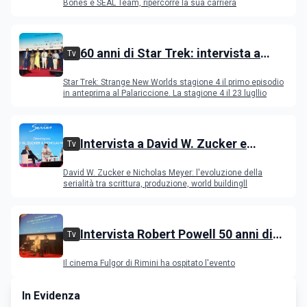
Bones e SEAL Team
Bones e SEAL Team, ripercorre la sua carriera
60 anni di Star Trek: intervista a
Tv
Celia Rose, Jeri Ryan, Rebecca
Star Trek: Strange New Worlds stagione 4 il primo episodio
Romijn, Anson Mount
in anteprima al Palariccione. La stagione 4 il 23 lugllio
Intervista a David W. Zucker e
Tv
Nicholas Meyer, l'evoluzione della
David W. Zucker e Nicholas Meyer: l'evoluzione della
serialità internazionale
serialità tra scrittura, produzione, world buildingll
Intervista Robert Powell 50 anni di
Tv
Gesù di Nazareth: l'attore incontra il
Il cinema Fulgor di Rimini ha ospitato l'evento
pubblico
In Evidenza