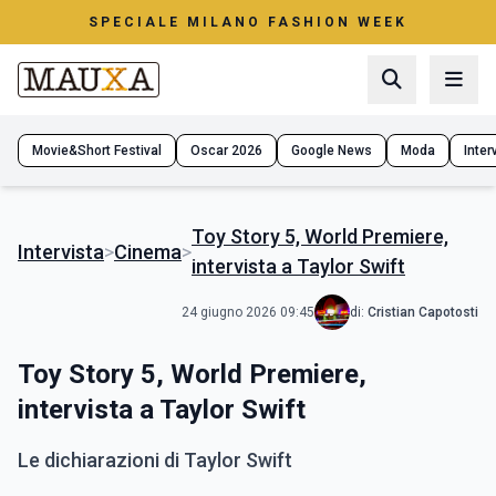
SPECIALE MILANO FASHION WEEK
Movie&Short Festival
Oscar 2026
Google News
Moda
Interv
Toy Story 5, World Premiere,
Intervista
>
Cinema
>
intervista a Taylor Swift
24 giugno 2026 09:45
di:
Cristian Capotosti
Toy Story 5, World Premiere,
intervista a Taylor Swift
Le dichiarazioni di Taylor Swift