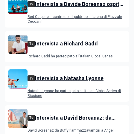
Intervista a Davide Boreanaz ospite
Tv
all'IGS Festival 2026
Red Carpet e incontro con il pubblico all'arena di Piazzale
Ceccarini
Intervista a Richard Gadd
Tv
Richard Gadd ha partecipato all'Italian Global Series
Intervista a Natasha Lyonne
Tv
Natasha Lyonne ha partecipato all'Italian Global Series di
Riccione
Intervista a David Boreanaz: da
Tv
Buffy l'ammazzavampiri a Angel,
David Boreanaz da Buffy l'ammazzavampiri a Angel,