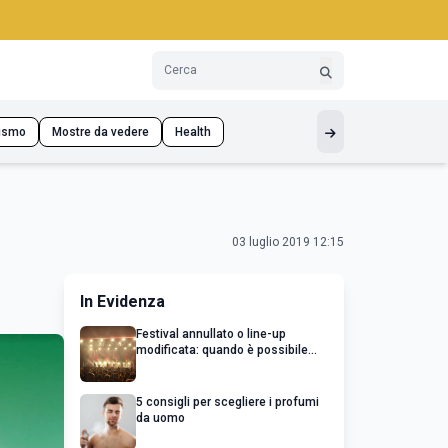
ismo
Mostre da vedere
Health
03 luglio 2019 12:15
In Evidenza
Festival annullato o line-up
modificata: quando è possibile
chiedere un rimborso
5 consigli per scegliere i profumi
da uomo