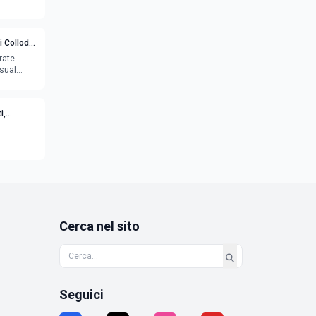
i Collodi
rate
sual
i,
Cerca nel sito
Seguici