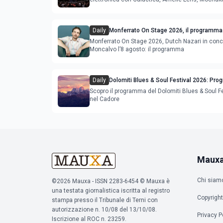
Deeperfect.
Daily
Monferrato On Stage 2026, il programma
Monferrato On Stage 2026, Dutch Nazari in conc
Moncalvo l’8 agosto: il programma
Daily
Dolomiti Blues & Soul Festival 2026: Pr
Location nel Cadore
Scopro il programma del Dolomiti Blues & Soul F
nel Cadore
Maux
Chi siam
©2026 Mauxa - ISSN 2283-6454 © Mauxa è
una testata giornalistica iscritta al registro
Copyright
stampa presso il Tribunale di Terni con
autorizzazione n. 10/08 del 13/10/08.
Privacy P
Iscrizione al ROC n. 23259.