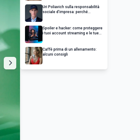
Uri Poliavich sulla responsabilità
sociale d’impresa: perché
un’impresa di successo va oltre il
profitto
Spoiler e hacker: come proteggere
i tuoi account streaming e le tue
serie preferite
Caffè prima di un allenamento:
alcuni consigli