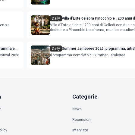
Daily
Villa d’Este celebra Pinocchio e i 200 anni d
con cinema, musica e audiovisual mapping
erto a
Villa d’Este celebra i 200 anni di Collodi con due se
dedicate a Pinocchio tra cinema, musica e audiovi
mapping
ogramma e
Daily
Summer Jamboree 2026: programma, artist
concerti e appuntamenti a Senigallia
estival 2026
Il programma completo di Summer Jamboree
a
Categorie
o
News
Recensioni
olicy
Interviste