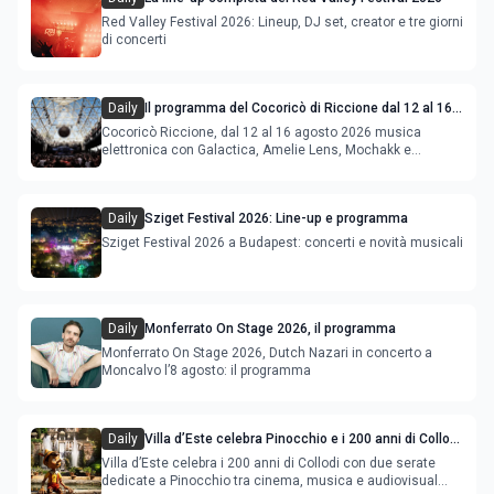
Red Valley Festival 2026: Lineup, DJ set, creator e tre giorni
di concerti
Daily
Il programma del Cocoricò di Riccione dal 12 al 16
agosto 2026
Cocoricò Riccione, dal 12 al 16 agosto 2026 musica
elettronica con Galactica, Amelie Lens, Mochakk e
Deeperfect.
Daily
Sziget Festival 2026: Line-up e programma
Sziget Festival 2026 a Budapest: concerti e novità musicali
Daily
Monferrato On Stage 2026, il programma
Monferrato On Stage 2026, Dutch Nazari in concerto a
Moncalvo l’8 agosto: il programma
Daily
Villa d’Este celebra Pinocchio e i 200 anni di Collodi
con cinema, musica e audiovisual mapping
Villa d’Este celebra i 200 anni di Collodi con due serate
dedicate a Pinocchio tra cinema, musica e audiovisual