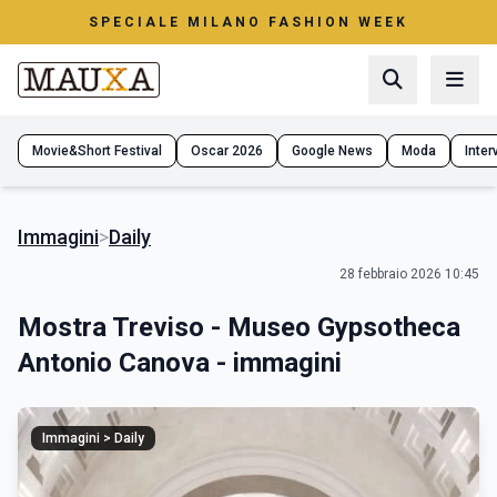
SPECIALE MILANO FASHION WEEK
Movie&Short Festival
Oscar 2026
Google News
Moda
Interv
Immagini
>
Daily
28 febbraio 2026 10:45
Mostra Treviso - Museo Gypsotheca
Antonio Canova - immagini
Immagini > Daily