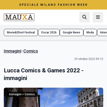
SPECIALE MILANO FASHION WEEK
Movie&Short Festival
Oscar 2026
Google News
Moda
Interv
Immagini
>
Comics
29 ottobre 2022 09:15
Lucca Comics & Games 2022 -
immagini
Immagini > Comics