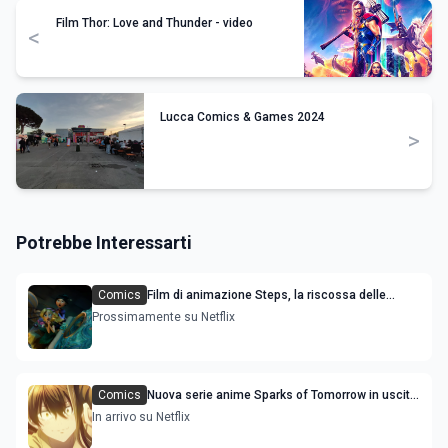
Film Thor: Love and Thunder - video
<
Lucca Comics & Games 2024
>
Potrebbe Interessarti
Comics
Film di animazione Steps, la riscossa delle
sorellastre di Cenerentola: trama cast e uscita
Prossimamente su Netflix
Comics
Nuova serie anime Sparks of Tomorrow in uscita
streaming: le anticipazioni
In arrivo su Netflix