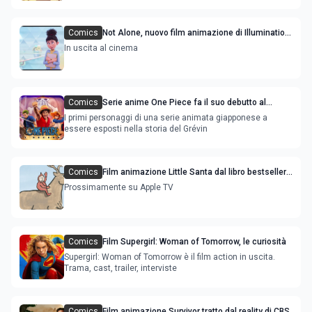
Comics
Not Alone, nuovo film animazione di Illumination
con Timothée Chalamet e Selena Gomez
In uscita al cinema
Comics
Serie anime One Piece fa il suo debutto al
Museo Grévin di Parigi
I primi personaggi di una serie animata giapponese a
essere esposti nella storia del Grévin
Comics
Film animazione Little Santa dal libro bestseller
di Jon Agee
Prossimamente su Apple TV
Comics
Film Supergirl: Woman of Tomorrow, le curiosità
Supergirl: Woman of Tomorrow è il film action in uscita.
Trama, cast, trailer, interviste
Comics
Film animazione Survivor tratto dal reality di CBS