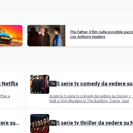
The Father, il film sulla possibile pazz
con Anthony Hopkins
u Netflix
5 serie tv comedy da vedere su
Tv
Disney+
 Play a
Scopri le 5 serie tv comedy da vedere su Disney +,
Hulk a Only Murders In The Building. Trama, cast
dere su
5 serie tv thriller da vedere su 
Tv