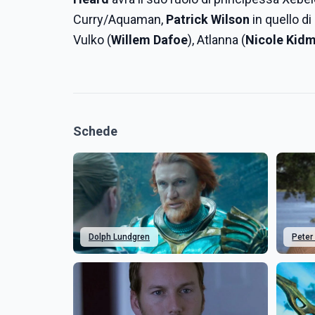
Curry/Aquaman,
Patrick Wilson
in quello di
Vulko (
Willem Dafoe
), Atlanna (
Nicole Kid
Schede
Dolph Lundgren
Peter