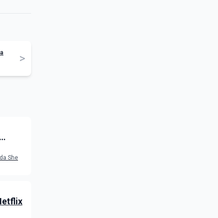
ia
>
 da She
Netflix