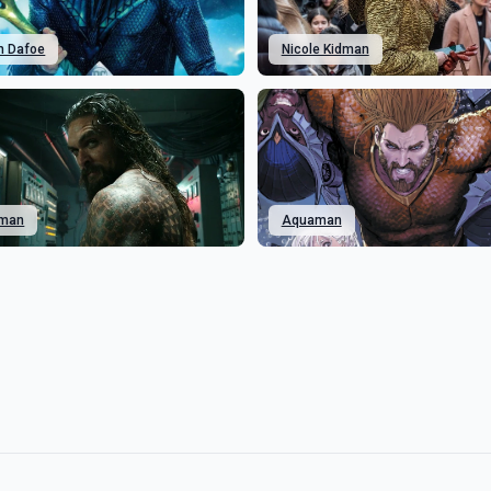
m Dafoe
Nicole Kidman
man
Aquaman