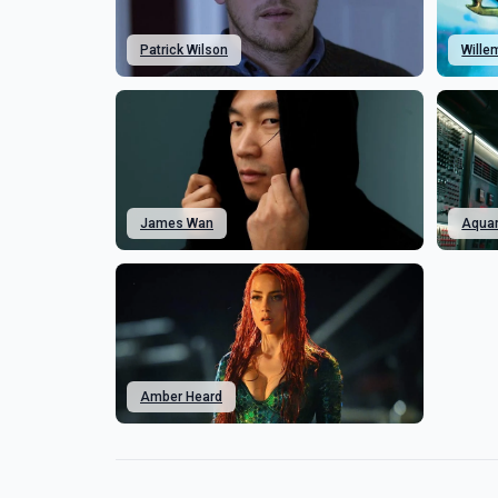
Patrick Wilson
Wille
James Wan
Aqua
Amber Heard