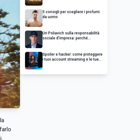
chiedere un rimborso
5 consigli per scegliere i profumi
da uomo
Uri Poliavich sulla responsabilità
sociale d’impresa: perché
un’impresa di successo va oltre il
profitto
Spoiler e hacker: come proteggere
i tuoi account streaming e le tue
serie preferite
la
farlo
i,