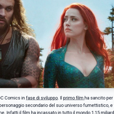
a DC Comics in
fase di sviluppo
. Il
primo film
ha sancito per 
 personaggio secondario del suo universo fumettistico, e 
e. Infatti il film ha incassato in tutto il mondo 1,15 miliard