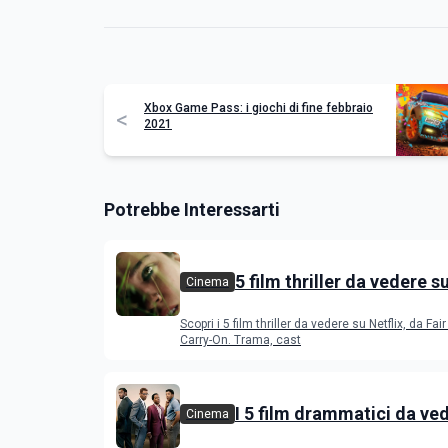
Xbox Game Pass: i giochi di fine febbraio
<
2021
Potrebbe Interessarti
5 film thriller da vedere s
Cinema
Scopri i 5 film thriller da vedere su Netflix, da Fair
Carry-On. Trama, cast
I 5 film drammatici da ve
Cinema
Amazon Prime Video