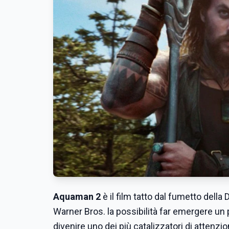
Aquaman 2
è il film tatto dal fumetto dell
Warner Bros. la possibilità far emergere un
divenire uno dei più catalizzatori di attenzion