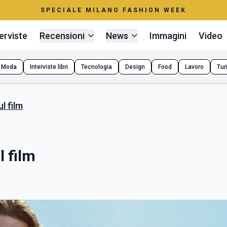
SPECIALE MILANO FASHION WEEK
erviste
Recensioni
News
Immagini
Video
Moda
Interviste libri
Tecnologia
Design
Food
Lavoro
Tur
l film
l film