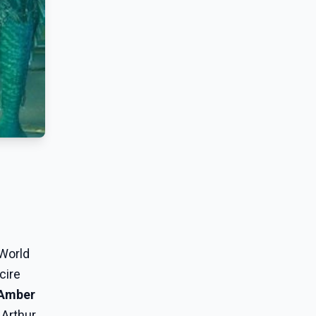
 World
cire
Amber
 Arthur