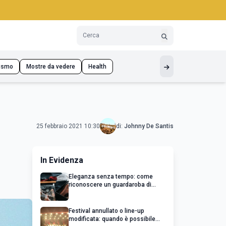
ismo
Mostre da vedere
Health
25 febbraio 2021 10:30
di:
Johnny De Santis
In Evidenza
Eleganza senza tempo: come
riconoscere un guardaroba di
qualità
Festival annullato o line-up
modificata: quando è possibile