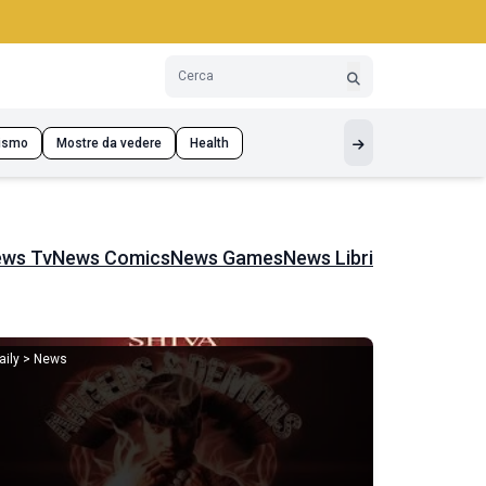
ismo
Mostre da vedere
Health
ws Tv
News Comics
News Games
News Libri
aily > News