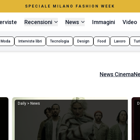
SPECIALE MILANO FASHION WEEK
erviste
Recensioni
News
Immagini
Video
Moda
Interviste libri
Tecnologia
Design
Food
Lavoro
Tur
News Cinema
Ne
Daily > News
D