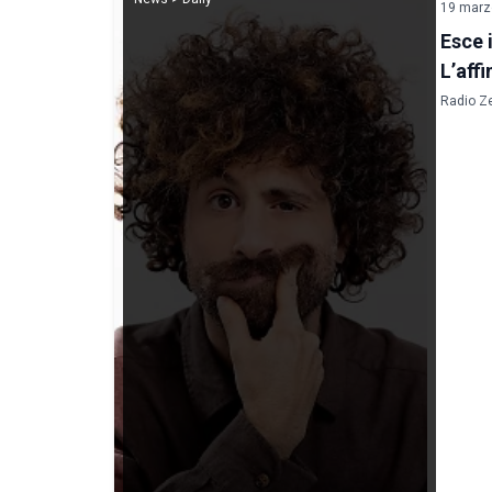
19 marz
Esce 
L’aff
Radio Zet