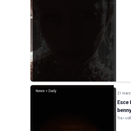
News > Daily
21 marz
Esce 
benny
Tra i co