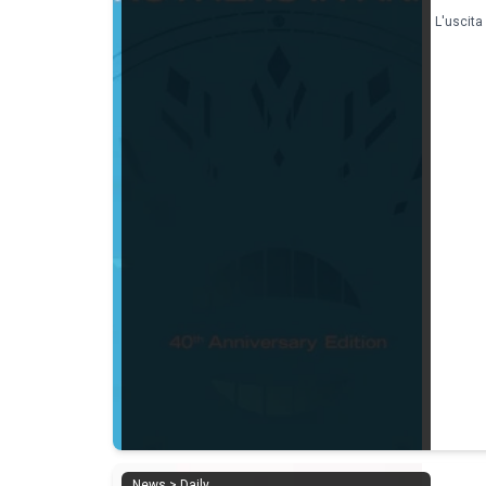
L'uscita
News > Daily