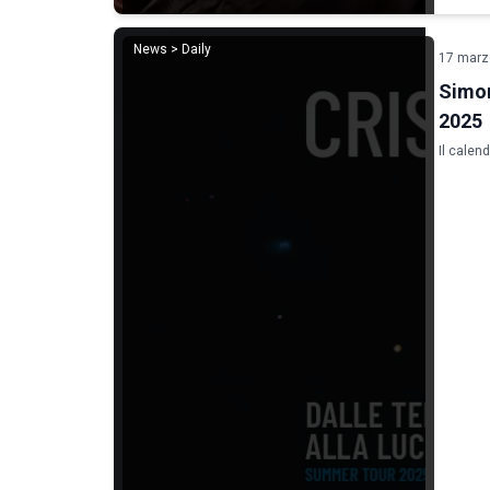
News > Daily
17 marz
Simon
2025
Il calen