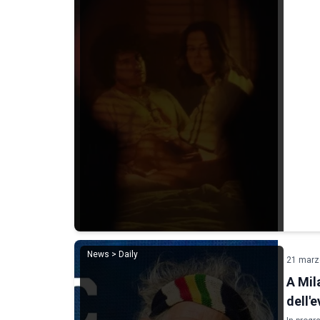
News > Daily
21 marz
A Mil
dell'