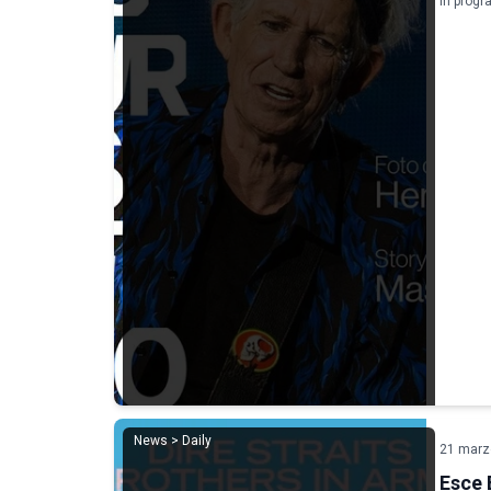
In progr
News > Daily
21 marz
Esce 