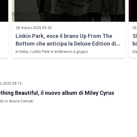
28 marzo 2025 09:30
26
Linkin Park, esce il brano Up From The
S
Bottom che anticipa la Deluxe Edition di
bi
From Zero
In Italia, i Linkin Park si esibiranno a giugno
Da
o 2025 08:15
hing Beautiful, il nuovo album di Miley Cyrus
ile in diversi formati