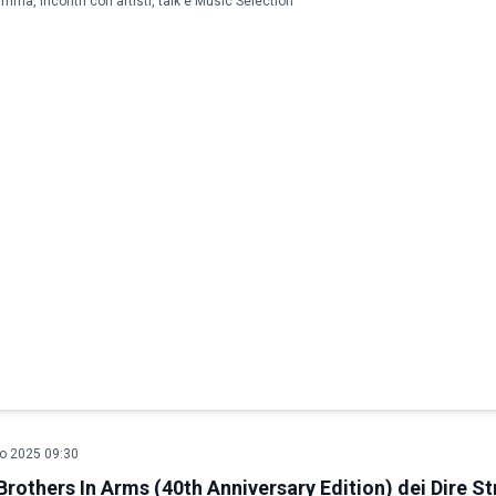
amma, incontri con artisti, talk e Music Selection
o 2025 09:30
Brothers In Arms (40th Anniversary Edition) dei Dire St