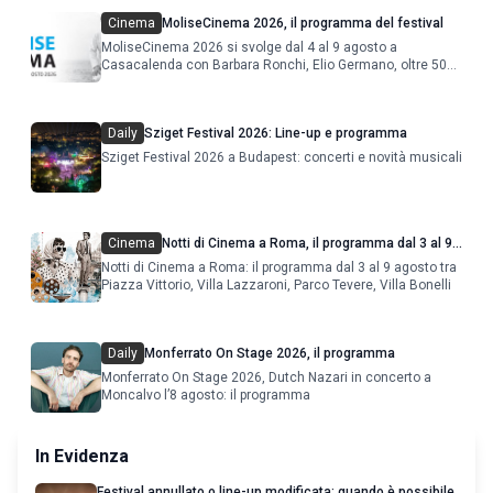
Cinema
MoliseCinema 2026, il programma del festival
MoliseCinema 2026 si svolge dal 4 al 9 agosto a
Casacalenda con Barbara Ronchi, Elio Germano, oltre 50
film in concorso
Daily
Sziget Festival 2026: Line-up e programma
Sziget Festival 2026 a Budapest: concerti e novità musicali
Cinema
Notti di Cinema a Roma, il programma dal 3 al 9
agosto
Notti di Cinema a Roma: il programma dal 3 al 9 agosto tra
Piazza Vittorio, Villa Lazzaroni, Parco Tevere, Villa Bonelli
Daily
Monferrato On Stage 2026, il programma
Monferrato On Stage 2026, Dutch Nazari in concerto a
Moncalvo l’8 agosto: il programma
In Evidenza
Festival annullato o line-up modificata: quando è possibile