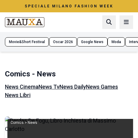
SPECIALE MILANO FASHION WEEK
Movie&Short Festival
Oscar 2026
Google News
Moda
Interv
Comics - News
News Cinema
News Tv
News Daily
News Games
News Libri
Comics > News